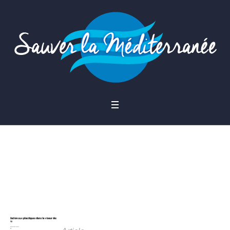
Étiquette :
site ecolo
gie