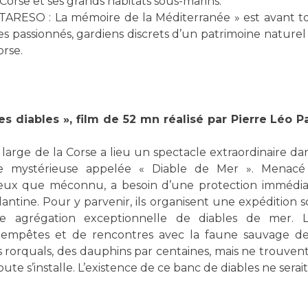
Corse et ses grands habitats sous-marins.
 STARESO : La mémoire de la Méditerranée » est avant t
passionnés, gardiens discrets d’un patrimoine naturel 
orse.
es diables », film de 52 mn réalisé par Pierre Léo P
arge de la Corse a lieu un spectacle extraordinaire dans
 mystérieuse appelée « Diable de Mer ». Menacé 
eux que méconnu, a besoin d’une protection immédiate.
ntine. Pour y parvenir, ils organisent une expédition sci
ne agrégation exceptionnelle de diables de mer.
tempêtes et de rencontres avec la faune sauvage de
s rorquals, des dauphins par centaines, mais ne trouve
 doute s’installe. L’existence de ce banc de diables ne ser