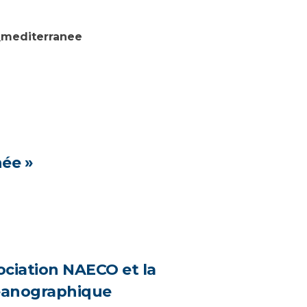
l_mediterranee
née »
ociation NAECO et la
céanographique