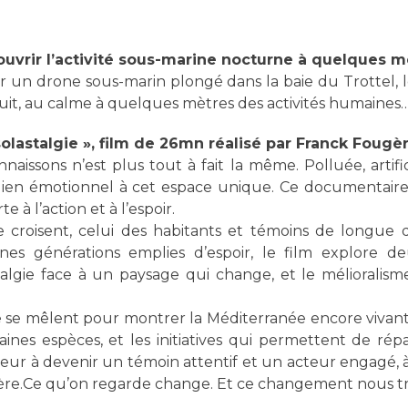
couvrir l’activité sous-marine nocturne à quelques m
 un drone sous-marin plongé dans la baie du Trottel, l
nuit, au calme à quelques mètres des activités humaines
solastalgie », film de 26mn réalisé par Franck Fougè
issons n’est plus tout à fait la même. Polluée, artifici
e lien émotionnel à cet espace unique. Ce documentai
e à l’action et à l’espoir.
e croisent, celui des habitants et témoins de longue d
unes générations emplies d’espoir, le film explore 
talgie face à un paysage qui change, et le mélioralisme
 se mêlent pour montrer la Méditerranée encore vivante
aines espèces, et les initiatives qui permettent de rép
eur à devenir un témoin attentif et un acteur engagé, à
ulière.Ce qu’on regarde change. Et ce changement nous t