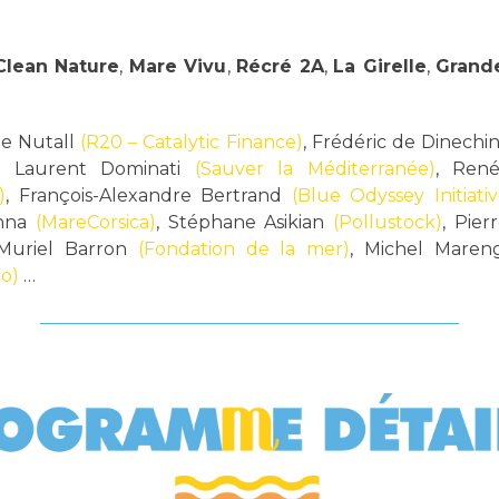
Clean Nature
,
Mare Vivu
,
Récré 2A
,
La Girelle
,
Grand
he Nutall
(R20 – Catalytic Finance)
, Frédéric de Dinechi
, Laurent Dominati
(Sauver la Méditerranée)
, Ren
)
, François-Alexandre Bertrand
(Blue Odyssey Initiativ
anna
(MareCorsica)
, Stéphane Asikian
(Pollustock)
, Pier
 Muriel Barron
(Fondation de la mer)
, Michel Mare
o)
…