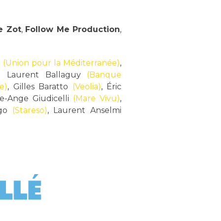
e Zot
,
Follow Me Production
,
n
(Union pour la Méditerranée)
,
é Laurent Ballaguy
(Banque
e)
, Gilles Baratto
(Veolia)
, Éric
re-Ange Giudicelli
(Mare Vivu)
,
ngo
(Stareso)
, Laurent Anselmi