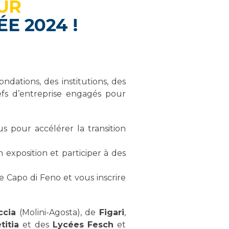
UR
E 2024 !
ndations, des institutions, des
hefs d’entreprise engagés pour
s pour accélérer la transition
 exposition et participer à des
 Capo di Feno et vous inscrire
ccia
(Molini-Agosta), de
Figari
,
titia
et des
Lycées Fesch
et