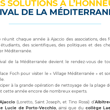
ES SOLUTIONS À L’HONNE
IVAL DE LA MÉDITERRANÉ
 réunit chaque année à Ajaccio des associations, des fo
 étudiants, des scientifiques, des politiques et des c
er Méditerranée.
ival de la Méditerranée devient le rendez-vous de tou
ace Foch pour visiter le « Village Méditerranée » et son
le.
iper à la grande opération de nettoyage de la plage de
nt cette année encore de nombreux experts.
Ajaccio
(Loretto, Saint Joseph, et Tino Rossi) d’
Albitre
te Lucie de Porto-Vecchio
, ainsi que du
collège Lae