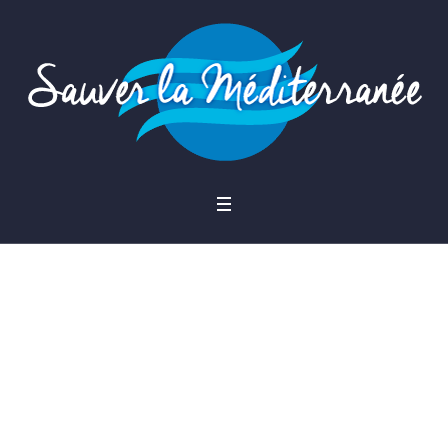
ECOLOGIE : CONSEQUENCES D’UNE INA
CTION Quelles solutions pour notre av
enir ?