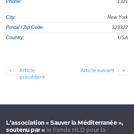
Phone:
1321
City:
New York
Postal / Zip Code:
323322
Country:
USA
Article
Article suivant
précédent
L’association « Sauver la Méditerranée »,
soutenu par «
le Fonds HLD pour la