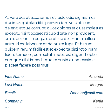
At vero eos et accusamus et iusto odio dignissimos
ducimus qui blanditiis praesentium voluptatum
deleniti atque corrupti quos dolores et quas molestias
excepturi sint occaecati cupiditate non provident,
similique sunt in culpa qui officia deserunt mollitia
animi, id est laborum et dolorum fuga. Et harum
quidem rerum facilis est et expedita distinctio. Nam
libero tempore, cum soluta nobis est eligendi optio
cumque nihil impedit quo minus id quod maxime
placeat facere possimus,
First Name:
Amanda
Last Name:
Morgan
Email:
Donator@mail.com
Company:
Kenia