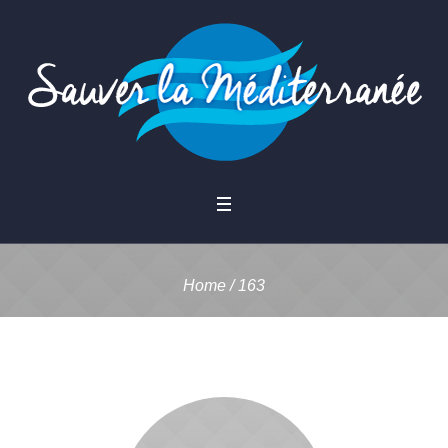
Home
/
163